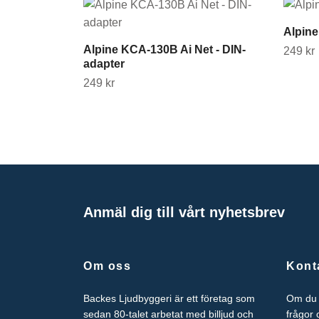
Alpin
Alpine KCA-130B Ai Net - DIN-
249 kr
adapter
249 kr
Anmäl dig till vårt nyhetsbrev
Om oss
Kont
Backes Ljudbyggeri är ett företag som
Om du 
sedan 80-talet arbetat med billjud och
frågor 