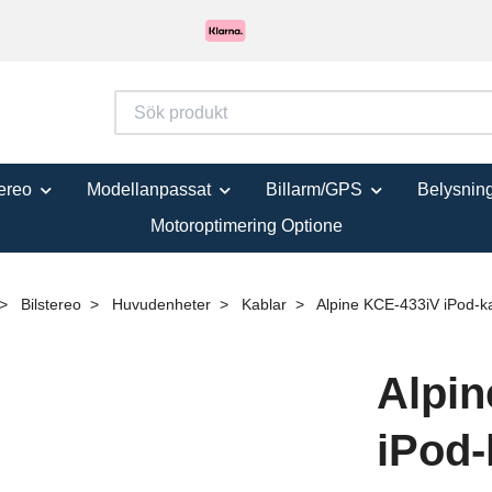
tereo
Modellanpassat
Billarm/GPS
Belysnin
Motoroptimering Optione
Bilstereo
Huvudenheter
Kablar
Alpine KCE-433iV iPod-k
Alpin
iPod-