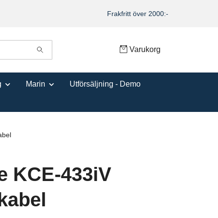
Frakfritt över 2000:-
Varukorg
g
Marin
Utförsäljning - Demo
abel
e KCE-433iV
kabel