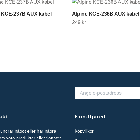
e KCE-237B AUX kabel
Alpine KCE-236B AUX kabel
249 kr
akt
Kundtjänst
undrar något eller har några
Köpvillkor
om våra produkter eller tjänster