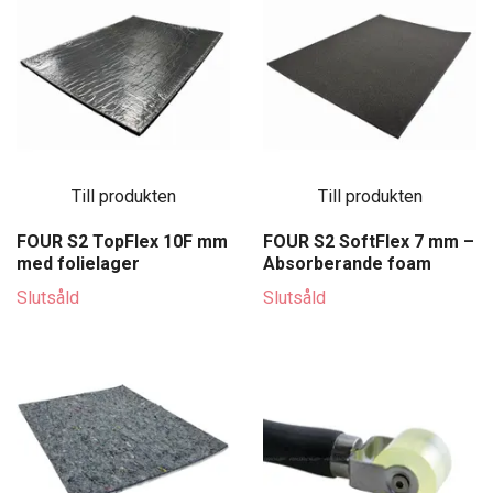
Till produkten
Till produkten
FOUR S2 TopFlex 10F mm
FOUR S2 SoftFlex 7 mm –
med folielager
Absorberande foam
Slutsåld
Slutsåld