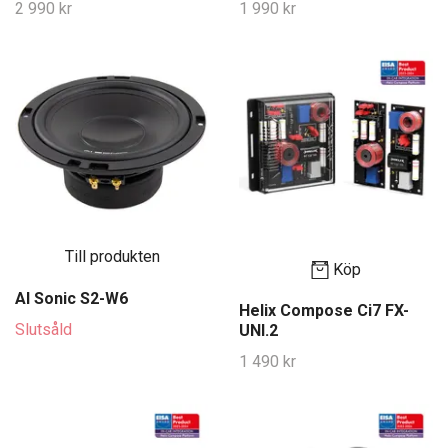
2 990 kr
1 990 kr
Till produkten
Köp
AI Sonic S2-W6
Helix Compose Ci7 FX-
Slutsåld
UNI.2
1 490 kr