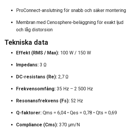
ProConnect-anslutning för snabb och säker montering
Membran med Cenosphere-beläggning för exakt ljud
och låg distorsion
Tekniska data
Effekt (RMS / Max):
100 W / 150 W
Impedans:
3 Ω
DC-resistans (Re):
2,7 Ω
Frekvensomfång:
35 Hz – 2 500 Hz
Resonansfrekvens (Fs):
52 Hz
Q-faktorer:
Qms = 6,04 • Qes = 0,78 • Qts = 0,69
Compliance (Cms):
370 µm/N