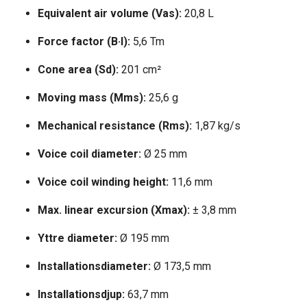
Equivalent air volume (Vas):
20,8 L
Force factor (B·I):
5,6 Tm
Cone area (Sd):
201 cm²
Moving mass (Mms):
25,6 g
Mechanical resistance (Rms):
1,87 kg/s
Voice coil diameter:
Ø 25 mm
Voice coil winding height:
11,6 mm
Max. linear excursion (Xmax):
± 3,8 mm
Yttre diameter:
Ø 195 mm
Installationsdiameter:
Ø 173,5 mm
Installationsdjup:
63,7 mm