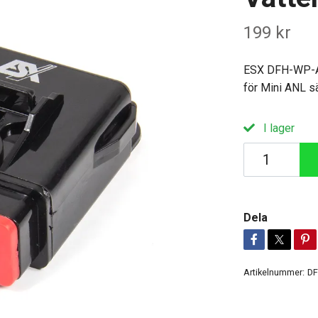
199 kr
ESX DFH-WP-ANL
för Mini ANL s
I lager
Dela
Artikelnummer:
DF