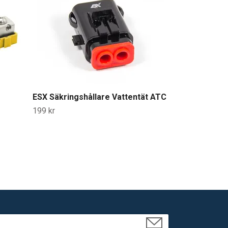
50mm
299 kr
ESX Säkringshållare Vattentät ATC
199 kr