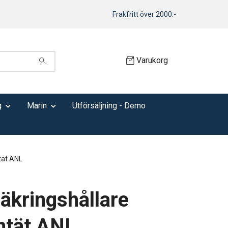
Frakfritt över 2000:-
Varukorg
g
Marin
Utförsäljning - Demo
tät ANL
äkringshållare
ntät ANL