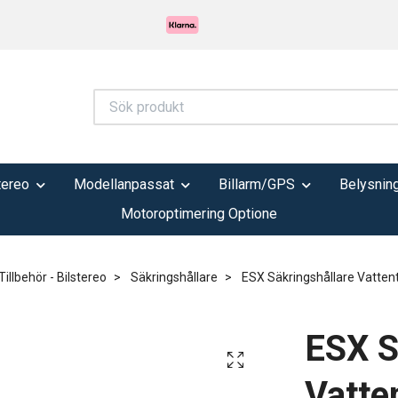
tereo
Modellanpassat
Billarm/GPS
Belysnin
Motoroptimering Optione
Tillbehör - Bilstereo
Säkringshållare
ESX Säkringshållare Vatten
ESX S
Vatte