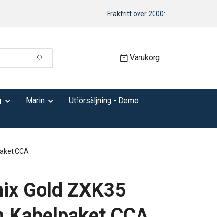
Frakfritt över 2000:-
Varukorg
g
Marin
Utförsäljning - Demo
aket CCA
ix Gold ZXK35
 Kabelpaket CCA