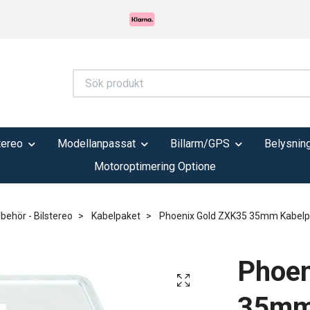
tereo
Modellanpassat
Billarm/GPS
Belysnin
Motoroptimering Optione
lbehör - Bilstereo
Kabelpaket
Phoenix Gold ZXK35 35mm Kabelp
Phoen
35mm