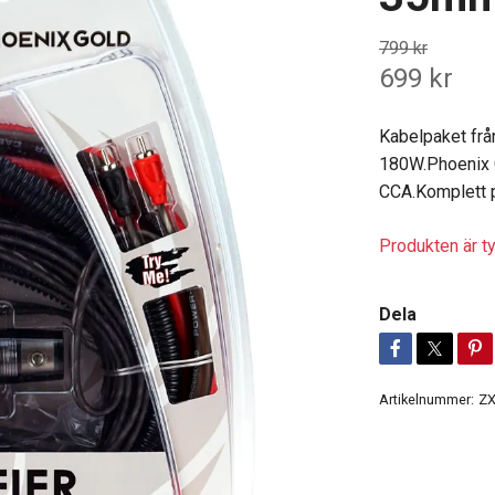
799 kr
699 kr
Kabelpaket fr
180W.Phoenix G
CCA.Komplett 
Produkten är tyv
Dela
Artikelnummer:
Z