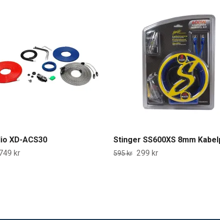
dio XD-ACS30
Stinger SS600XS 8mm Kabel
749 kr
299 kr
595 kr