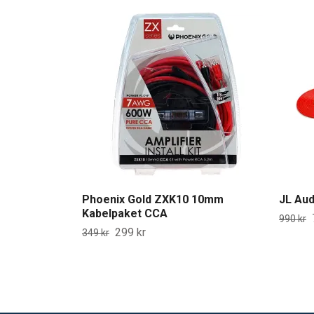
Phoenix Gold ZXK10 10mm
JL Au
Kabelpaket CCA
990 kr
299 kr
349 kr