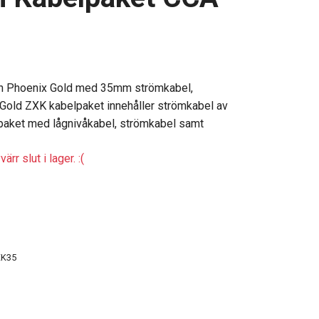
ån Phoenix Gold med 35mm strömkabel,
old ZXK kabelpaket innehåller strömkabel av
paket med lågnivåkabel, strömkabel samt
ärr slut i lager. :(
XK35