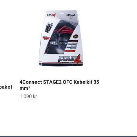
4Connect STA
mm²
1 490 kr
4Connect STAGE2 OFC Kabelkit 35
paket
mm²
1 090 kr