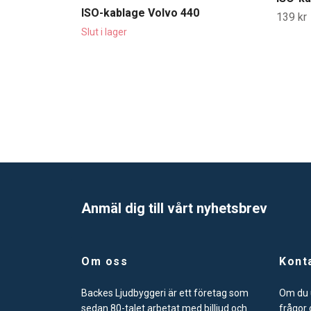
ISO-kablage Volvo 440
139 kr
Slut i lager
Anmäl dig till vårt nyhetsbrev
Om oss
Kont
Backes Ljudbyggeri är ett företag som
Om du u
sedan 80-talet arbetat med billjud och
frågor 