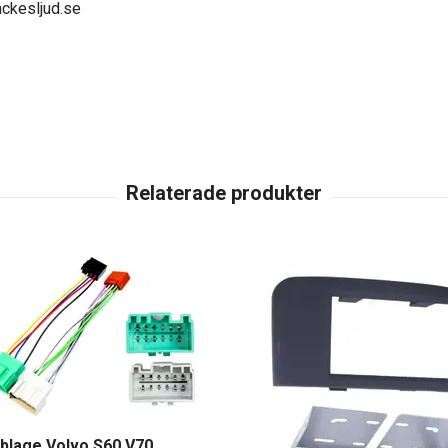
ckesljud.se
blage Volvo S60 V70