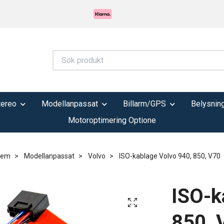
tereo
Modellanpassat
Billarm/GPS
Belysnin
Motoroptimering Optione
Hem
Modellanpassat
Volvo
ISO-kablage Volvo 940, 850, V70
ISO-k
850, 