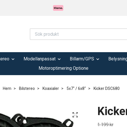
tereo
Modellanpassat
Billarm/GPS
Belysnin
Motoroptimering Optione
Hem
Bilstereo
Koaxialer
5x7" / 6x8"
Kicker DSC680
Kicke
1 199 kr