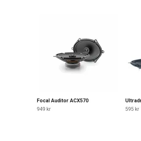
Focal Auditor ACX570
Ultrad
949 kr
595 kr