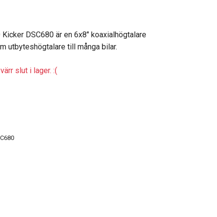
Kicker DSC680 är en 6x8" koaxialhögtalare
 utbyteshögtalare till många bilar.
ärr slut i lager. :(
C680