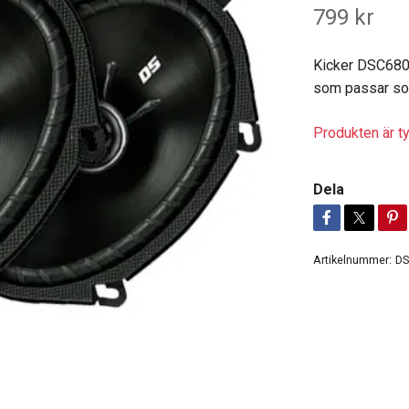
799 kr
Kicker DSC680 
som passar som
Produkten är tyv
Dela
Artikelnummer:
DS