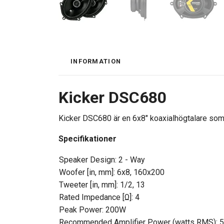
INFORMATION
Kicker DSC680
Kicker DSC680 är en 6x8" koaxialhögtalare som 
Specifikationer
Speaker Design: 2 - Way
Woofer [in, mm]: 6x8, 160x200
Tweeter [in, mm]: 1/2, 13
Rated Impedance [Ω]: 4
Peak Power: 200W
Recommended Amplifier Power (watts RMS): 