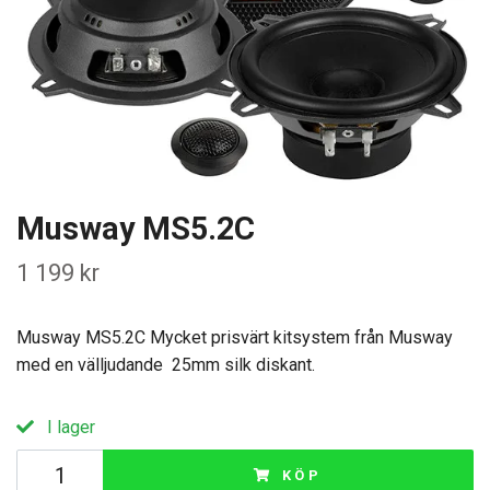
Musway MS5.2C
1 199 kr
Musway MS5.2C Mycket prisvärt kitsystem från Musway
med en välljudande 25mm silk diskant.
I lager
KÖP