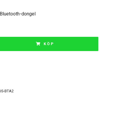
luetooth-dongel
KÖP
US-BTA2