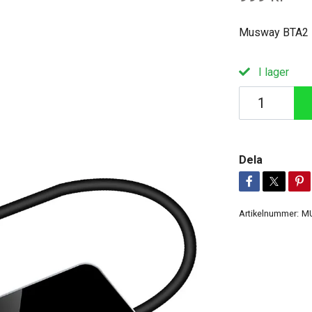
Musway BTA2 B
I lager
Dela
Artikelnummer:
M