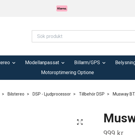
tereo
Modellanpassat
Billarm/GPS
Belysnin
Motoroptimering Optione
Bilstereo
DSP - Ljudprocessor
Tillbehör DSP
Musway BT
Musw
999 kr