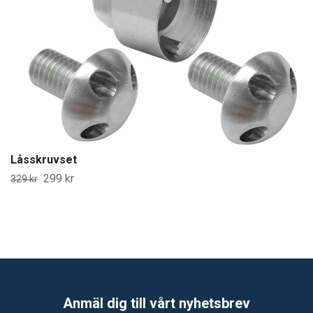
Låsskruvset
299 kr
329 kr
Anmäl dig till vårt nyhetsbrev