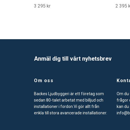
3 295 kr
2 395 k
Anmäl dig till vårt nyhetsbrev
Om oss
Kont
Backes Ljudbyggeri är ett företag som
Om du u
sedan 80-talet arbetat med billjud och
frågor 
installationer i fordon.Vi gör allt från
kan du s
enkla till stora avancerade installationer.
info@b