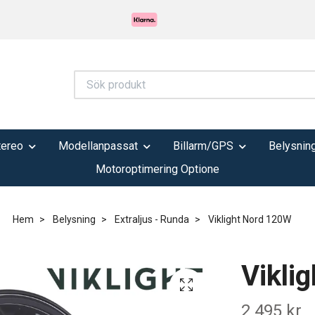
tereo
Modellanpassat
Billarm/GPS
Belysnin
Motoroptimering Optione
Hem
Belysning
Extraljus - Runda
Viklight Nord 120W
Vikli
2 495 kr