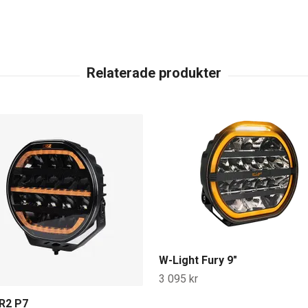
W-Light Fury 9"
3 095 kr
R2 P7